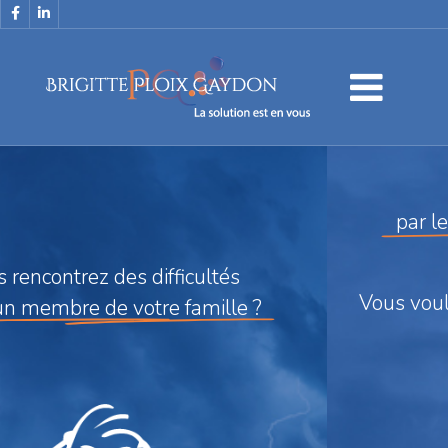
Vous
êtes
éxaspéré(e)
par le comportement d'un voisin ?
Vous
voulez
retrouver votre tranquilité ?